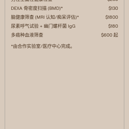
DEXA 骨密度扫描 (BMD)*
$130
脑健康筛查 (MRI 认知/痴呆评估)*
$1800
尿素呼气试验 + 幽门螺杆菌 IgG
$180
多癌种血液筛查
$600 起
*由合作实验室/医疗中心完成。