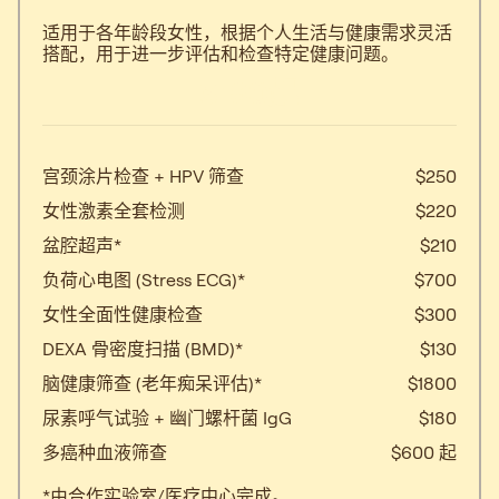
适用于各年龄段女性，根据个人生活与健康需求灵活
搭配，用于进一步评估和检查特定健康问题。
$180起
宫颈涂片检查 + HPV 筛查
$250
女性激素全套检测
$220
盆腔超声*
$210
负荷心电图 (Stress ECG)*
$700
女性全面性健康检查
$300
DEXA 骨密度扫描 (BMD)*
$130
脑健康筛查 (老年痴呆评估)*
$1800
尿素呼气试验 + 幽门螺杆菌 IgG
$180
多癌种血液筛查
$600 起
*由合作实验室/医疗中心完成。